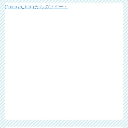
@ninoya_blog からのツイート