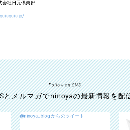
株式会社日元倶楽部
/quisquis.jp/
Follow on SNS
NSとメルマガでninoyaの最新情報を配
@ninoya_blog からのツイート