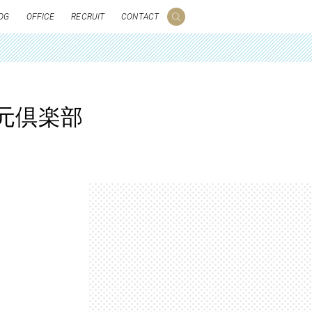
OG
OFFICE
RECRUIT
CONTACT
元倶楽部