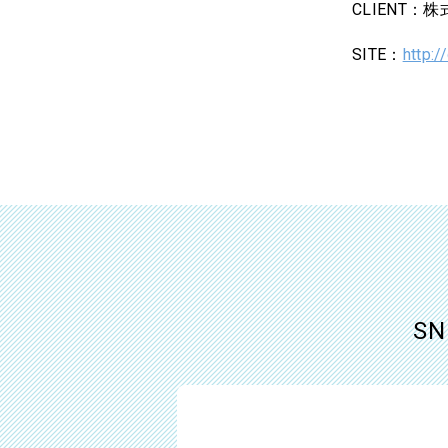
CLIENT：
SITE：
http:/
S