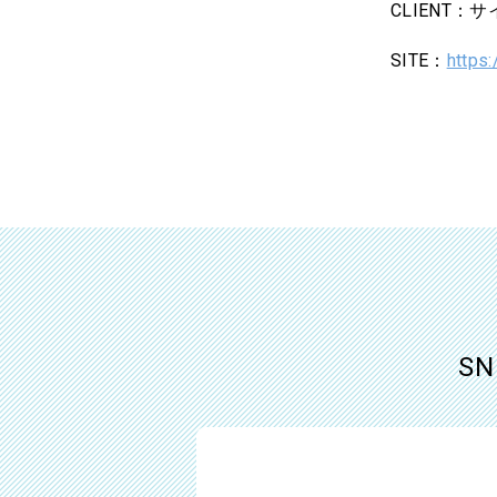
CLIENT：
SITE：
https:
S