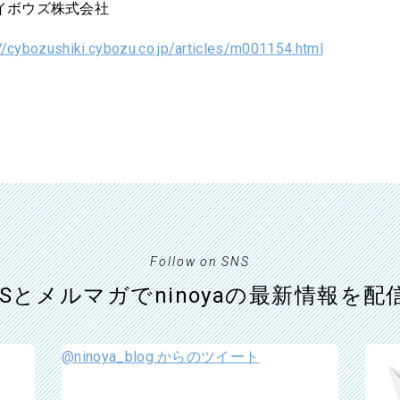
サイボウズ株式会社
//cybozushiki.cybozu.co.jp/articles/m001154.html
Follow on SNS
NSとメルマガでninoyaの最新情報を配
@ninoya_blog からのツイート