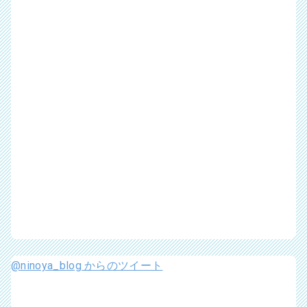
@ninoya_blog からのツイート