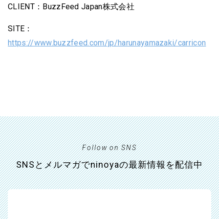
CLIENT：BuzzFeed Japan株式会社
SITE：
https://www.buzzfeed.com/jp/harunayamazaki/carricon
Follow on SNS
SNSとメルマガでninoyaの最新情報を配信中