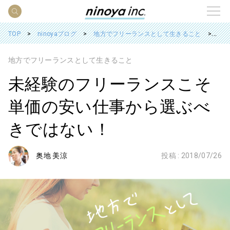
TOP
ninoyaブログ
地方でフリーランスとして生きること
未
地方でフリーランスとして生きること
未経験のフリーランスこそ
単価の安い仕事から選ぶべ
きではない！
奥地 美涼
投稿 :
2018/07/26