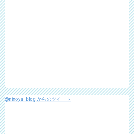
@ninoya_blog からのツイート