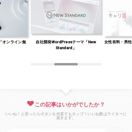
「オンライン無
自社開発WordPressテーマ「New
女性有料・男性
」
Standard」
この記事はいかがでしたか？
いいね！と思ったらボタンを何度でもタップ！いいね数はライターに
届きます。