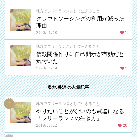
地方でフリーランスとして生きること
クラウドソーシングの利用が減った
理由
2020/06/18
1
地方でフリーランスとして生きること
信頼関係作りに自己開示が有効だと
気付いた
2020/06/04
2
奥地 美涼 の人気記事
地方でフリーランスとして生きること
やりたいことがないのも武器になる
「フリーランスの生き方」
2018/05/22
20