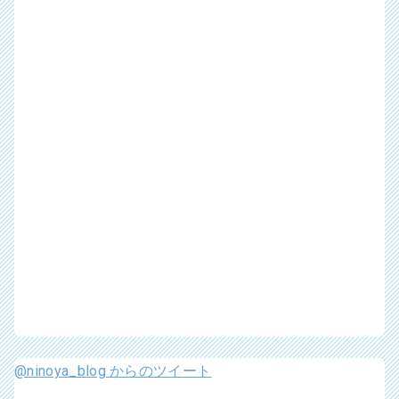
@ninoya_blog からのツイート