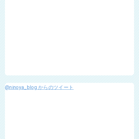
@ninoya_blog からのツイート