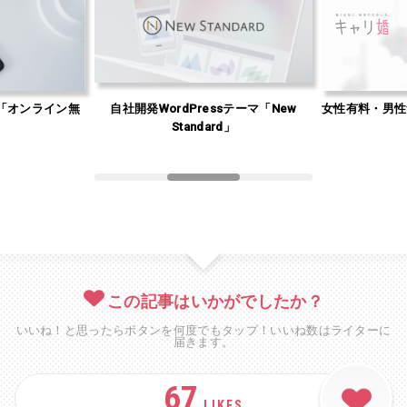
「オンライン無
自社開発WordPressテーマ「New
女性有料・男性
」
Standard」
この記事はいかがでしたか？
いいね！と思ったらボタンを何度でもタップ！いいね数はライターに
届きます。
67
LIKES