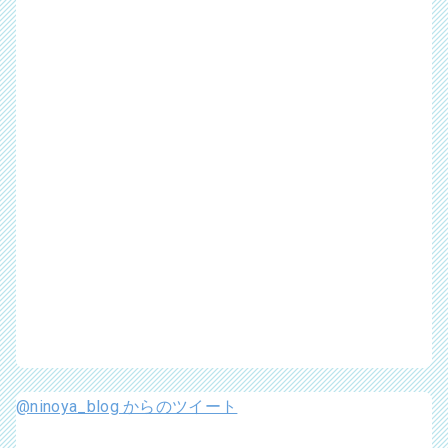
@ninoya_blog からのツイート