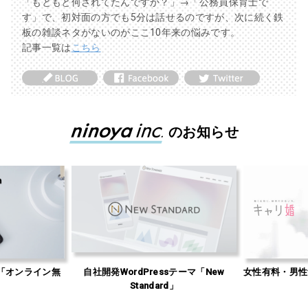
「もともと何されてたんですか？」→「公務員保育士で
す」で、初対面の方でも5分は話せるのですが、次に続く鉄
板の雑談ネタがないのがここ10年来の悩みです。
記事一覧は
こちら
のお知らせ
「オンライン無
自社開発WordPressテーマ「New
女性有料・男性
」
Standard」