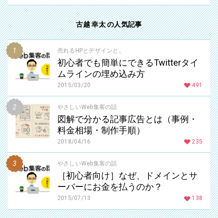
古越 幸太 の人気記事
売れるHPとデザインと。
初心者でも簡単にできるTwitterタイ
ムラインの埋め込み方
2015/03/20
491
やさしいWeb集客の話
図解で分かる記事広告とは（事例・
料金相場・制作手順）
2018/04/16
235
やさしいWeb集客の話
［初心者向け］なぜ、ドメインとサ
ーバーにお金を払うのか？
2015/07/13
138