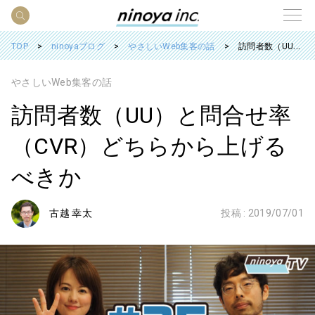
TOP
ninoyaブログ
やさしいWeb集客の話
訪問者数（UU）と問合せ率（CVR）どちらから上げるべきか
やさしいWeb集客の話
訪問者数（UU）と問合せ率
（CVR）どちらから上げる
べきか
古越 幸太
投稿 :
2019/07/01