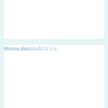
@ninoya_blog からのツイート