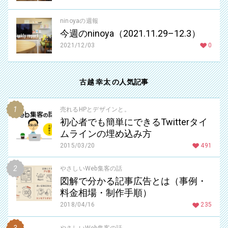
ninoyaの週報
今週のninoya（2021.11.29–12.3）
2021/12/03
0
古越 幸太 の人気記事
売れるHPとデザインと。
初心者でも簡単にできるTwitterタイ
ムラインの埋め込み方
2015/03/20
491
やさしいWeb集客の話
図解で分かる記事広告とは（事例・
料金相場・制作手順）
2018/04/16
235
やさしいWeb集客の話