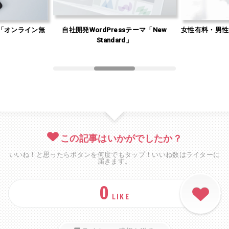
「オンライン無
自社開発WordPressテーマ「New
女性有料・男性
」
Standard」
この記事はいかがでしたか？
いいね！と思ったらボタンを何度でもタップ！いいね数はライターに
届きます。
0
LIKE