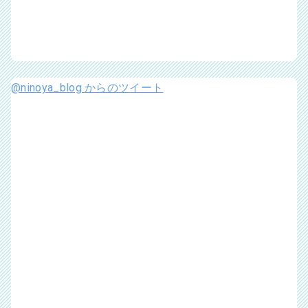
@ninoya_blog からのツイート