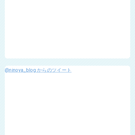
@ninoya_blog からのツイート