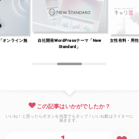
「オンライン無
自社開発WordPressテーマ「New
女性有料・男性
」
Standard」
この記事はいかがでしたか？
いいね！と思ったらボタンを何度でもタップ！いいね数はライターに
届きます。