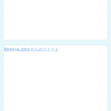
@ninoya_blog からのツイート