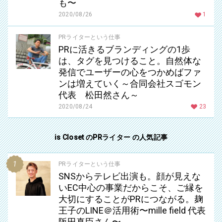
も〜
2020/08/26
1
PRライターという仕事
PRに活きるブランディングの1歩
は、タグを見つけること。自然体な
発信でユーザーの心をつかめばファ
ンは増えていく～合同会社スゴモン
代表 松田然さん～
2020/08/24
23
is Closet のPRライター の人気記事
PRライターという仕事
SNSからテレビ出演も。顔が見えな
いEC中心の事業だからこそ、ご縁を
大切にすることがPRにつながる。麹
王子のLINE＠活用術〜mille field 代表
阪田真臣さん〜