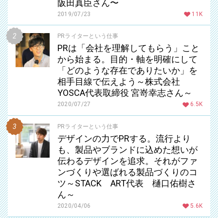
阪田真臣さん〜
2019/07/23
11K
PRライターという仕事
PRは「会社を理解してもらう」こと
から始まる。目的・軸を明確にして
「どのような存在でありたいか」を
相手目線で伝えよう～株式会社
YOSCA代表取締役 宮嵜幸志さん～
2020/07/27
6.5K
PRライターという仕事
デザインの力でPRする。流行より
も、製品やブランドに込めた想いが
伝わるデザインを追求。それがファ
ンづくりや選ばれる製品づくりのコ
ツ～STACK ART代表 樋口佑樹さ
ん～
2020/04/06
5.6K