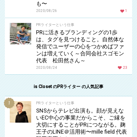
も〜
2020/08/26
1
PRライターという仕事
PRに活きるブランディングの1歩
は、タグを見つけること。自然体な
発信でユーザーの心をつかめばファ
ンは増えていく～合同会社スゴモン
代表 松田然さん～
2020/08/24
23
is Closet のPRライター の人気記事
PRライターという仕事
SNSからテレビ出演も。顔が見えな
いEC中心の事業だからこそ、ご縁を
大切にすることがPRにつながる。麹
王子のLINE＠活用術〜mille field 代表