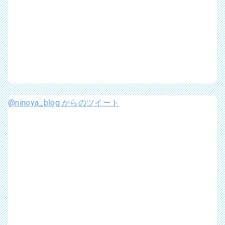
@ninoya_blog からのツイート