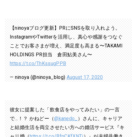
【ninoyaブログ更新】PRにSNSを取り入れよう。
InstagramやTwitterを活用し、真心や感謝をつなぐ
ことでお客さまが増え、満足度も高まる〜TAKAMI
HOLDINGS PR担当 倉田鮎美さん〜
https://t.co/ThKssugPPB
— ninoya (@ninoya_blog)
August 17, 2020
彼女に提案した「飲食店をやってみたい」の一言
で…！？ かねどー（
@kanedo_
）さんに、キャリア
と結婚生活を両立させたい方への婚活サービス『キ
ャリ婚（
https://t.co/BfpCKfXNTi
）』が夫婦共働き