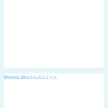
@ninoya_blog からのツイート