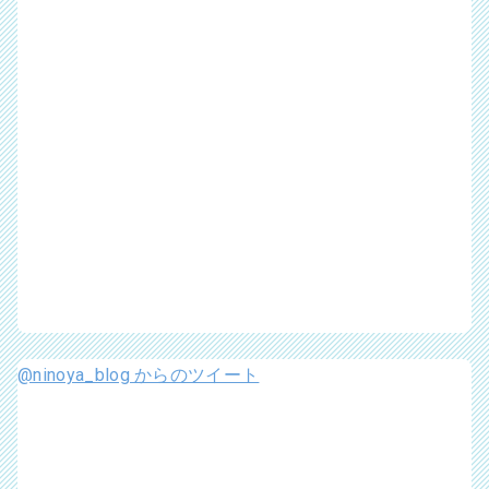
@ninoya_blog からのツイート