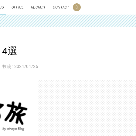
OG
OFFICE
RECRUIT
CONTACT
ス4選
投稿 :
2021/01/25