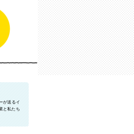
ろーが送るイ
業と私たち