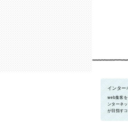
インター
web集客
ンターネッ
が目指すコ