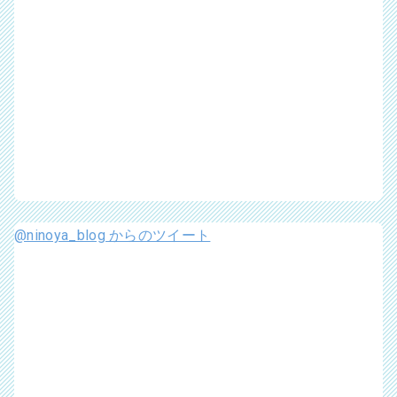
@ninoya_blog からのツイート