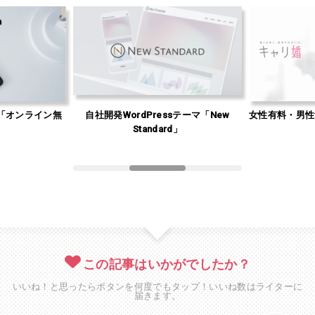
「オンライン無
自社開発WordPressテーマ「New
女性有料・男性
」
Standard」
この記事はいかがでしたか？
いいね！と思ったらボタンを何度でもタップ！いいね数はライターに
届きます。