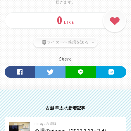
届きます。
0
LIKE
ライターへ感想を送る
Share
古越 幸太 の新着記事
ninoyaの週報
今週のninoya（2022.1.31–2.4）