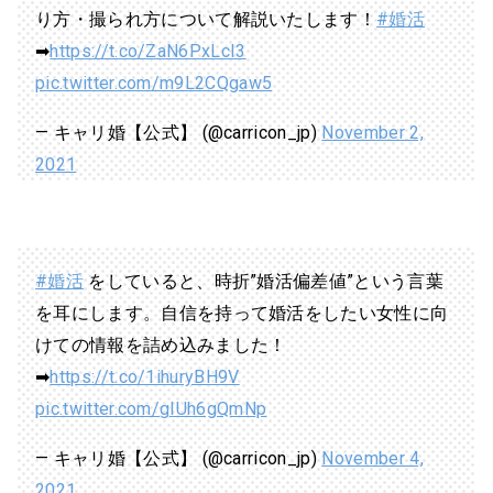
り方・撮られ方について解説いたします！
#婚活
➡
https://t.co/ZaN6PxLcI3
pic.twitter.com/m9L2CQgaw5
— キャリ婚【公式】 (@carricon_jp)
November 2,
2021
#婚活
をしていると、時折”婚活偏差値”という言葉
を耳にします。自信を持って婚活をしたい女性に向
けての情報を詰め込みました！
➡
https://t.co/1ihuryBH9V
pic.twitter.com/gIUh6gQmNp
— キャリ婚【公式】 (@carricon_jp)
November 4,
2021