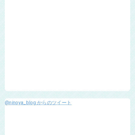
@ninoya_blog からのツイート