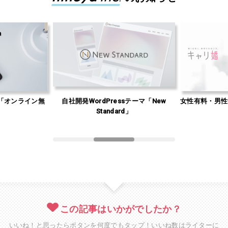
ssテーマ「New
女性有料・男性無料の婚活サイト「キャ
Web集客の
rd」
リ婚」
この記事はいかがでしたか？
いいね！と思ったらボタンを何度でもタップ！いいね数はライターに