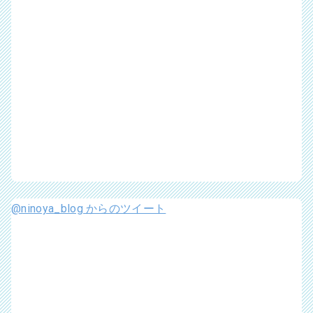
@ninoya_blog からのツイート