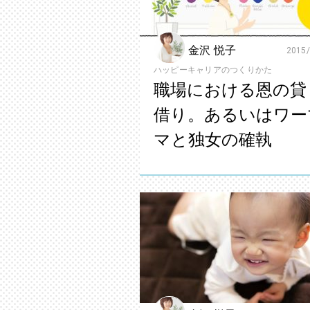
金沢 悦子
2015/
ハッピーキャリアのつくりかた
職場における恩の貸
借り。あるいはワー
マと独女の確執