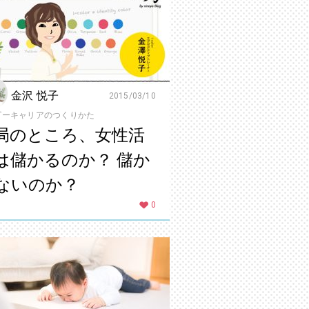
金沢 悦子
2015/03/10
ピーキャリアのつくりかた
局のところ、女性活
は儲かるのか？ 儲か
ないのか？
0