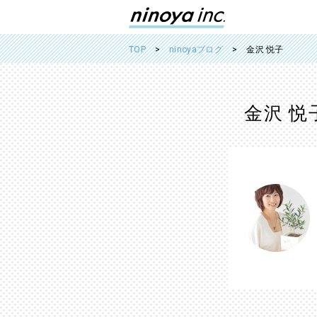
TOP
ninoyaブログ
金沢 悦子
金沢 悦