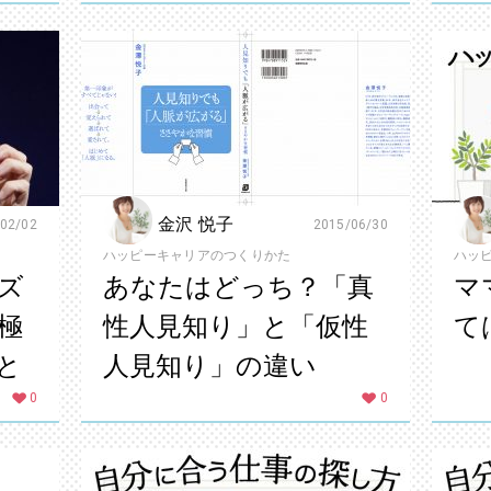
金沢 悦子
02/02
2015/06/30
ハッピーキャリアのつくりかた
ハッ
ズ
あなたはどっち？「真
マ
極
性人見知り」と「仮性
て
と
人見知り」の違い
0
0