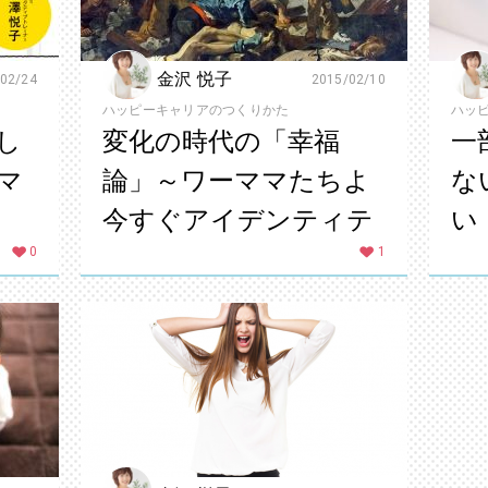
金沢 悦子
02/24
2015/02/10
ハッピーキャリアのつくりかた
ハッ
し
変化の時代の「幸福
一
マ
論」～ワーママたちよ
な
今すぐアイデンティテ
い
0
ィの再構築をしよう～
1