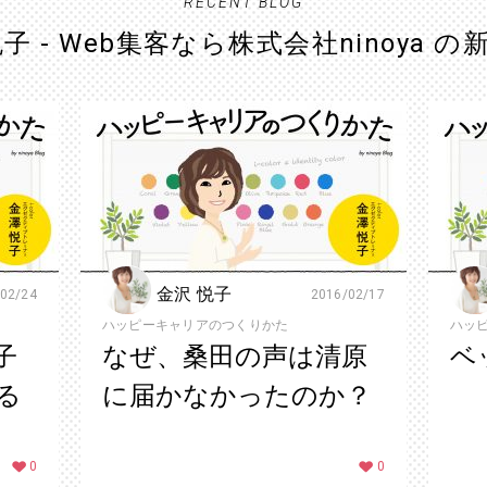
RECENT BLOG
子 - Web集客なら株式会社ninoya 
金沢 悦子
02/24
2016/02/17
ハッピーキャリアのつくりかた
ハッ
子
なぜ、桑田の声は清原
ベ
る
に届かなかったのか？
0
0