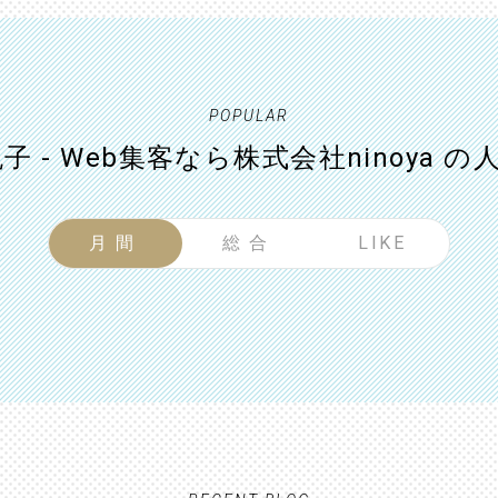
POPULAR
子 - Web集客なら株式会社ninoya 
月間
総合
LIKE