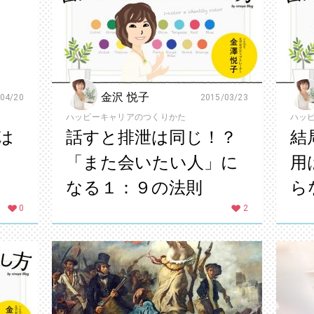
金沢 悦子
04/20
2015/03/23
ハッピーキャリアのつくりかた
ハッ
は
話すと排泄は同じ！？
結
「また会いたい人」に
用
なる１：９の法則
ら
0
2