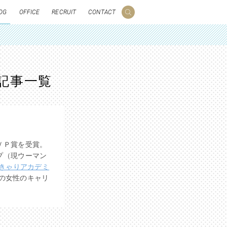
OG
OFFICE
RECRUIT
CONTACT
の記事一覧
ＶＰ賞を受賞。
プ（現ウーマン
きゃりアカデミ
超の女性のキャリ