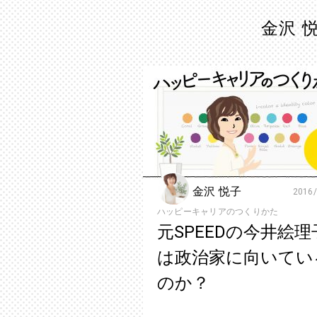
金沢 悦
金沢 悦子
2016/
ハッピーキャリアのつくりかた
元SPEEDの今井絵理
は政治家に向いてい
のか？