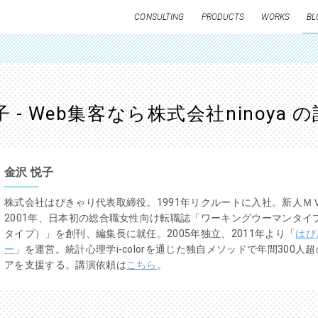
CONSULTING
PRODUCTS
WORKS
BL
子 - Web集客なら株式会社ninoya 
金沢 悦子
株式会社はぴきゃり代表取締役。1991年リクルートに入社。新人Ｍ
2001年、日本初の総合職女性向け転職誌「ワーキングウーマンタイ
タイプ）」を創刊、編集長に就任。2005年独立、2011年より「
はぴ
ー
」を運営。統計心理学i-colorを通じた独自メソッドで年間300人
アを支援する。講演依頼は
こちら
。