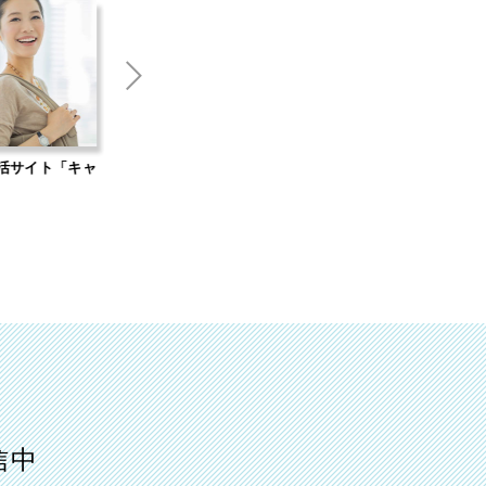
キャ
Web集客のお悩みなら「オンライン無
自社開発WordPressテ
料相談」
Standard」
信中