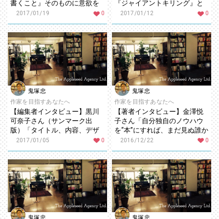
書くこと』そのものに意欲を
『ジャイアントキリング』と
燃やしている人と一緒に本を
コラボした理由」
2017/01/19
0
2017/01/12
0
つくりたい」
鬼塚忠
鬼塚忠
作家を目指すあなたへ
作家を目指すあなたへ
【編集者インタビュー】黒川
【著者インタビュー】金澤悦
可奈子さん（サンマーク出
子さん「自分独自のノウハウ
版）「タイトル、内容、デザ
を“本”にすれば、まだ見ぬ誰か
イン……本づくりのすべてを“読
の役に立てる！」
2017/01/05
0
2016/12/22
0
者目線”で」
鬼塚忠
鬼塚忠