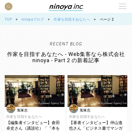
TOP
ninoyaブログ
作家を目指すあなたへ
ページ 2
RECENT BLOG
作家を目指すあなたへ - Web集客なら株式会社
ninoya - Part 2 の新着記事
鬼塚忠
鬼塚忠
作家を目指すあなたへ
作家を目指すあなたへ
【編集者インタビュー】倉田
【著者インタビュー】仲山進
卓史さん（講談社）「『本を
也さん「ビジネス書でマンガ