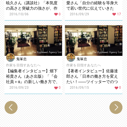
暁久さん（講談社）「本気度
愛さん「自分の経験を等身大
の高さと突破力の強さが、作
で若い世代に伝えていきた
者の最大の魅力！」
い」
2016/10/06
0
2016/09/29
17
鬼塚忠
鬼塚忠
作家を目指すあなたへ
作家を目指すあなたへ
【編集者インタビュー】畑下
【著者インタビュー】佐藤達
裕貴さん（あさ出版）「『会
郎さん「日本の働き方を変え
社員＋α』の新しい働き方で、
たい！――ツイッターでのつ
やりがいや年収の悩みを解
ぶやきが書籍化に繋がった」
2016/09/23
0
2016/09/15
0
決！」