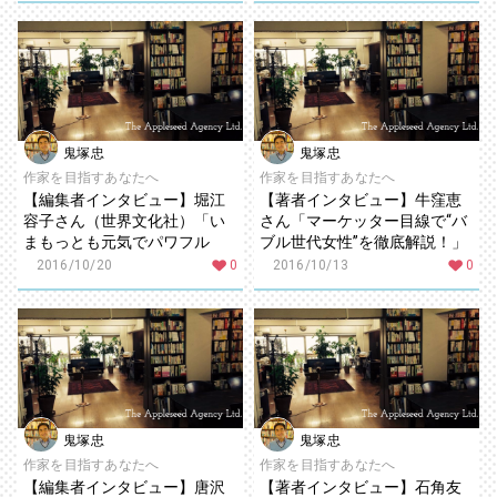
鬼塚忠
鬼塚忠
作家を目指すあなたへ
作家を目指すあなたへ
【編集者インタビュー】堀江
【著者インタビュー】牛窪恵
容子さん（世界文化社）「い
さん「マーケッター目線で“バ
まもっとも元気でパワフル
ブル世代女性”を徹底解説！」
な“バブル世代”の女性を知れる
2016/10/20
0
2016/10/13
0
唯一の本」
鬼塚忠
鬼塚忠
作家を目指すあなたへ
作家を目指すあなたへ
【編集者インタビュー】唐沢
【著者インタビュー】石角友