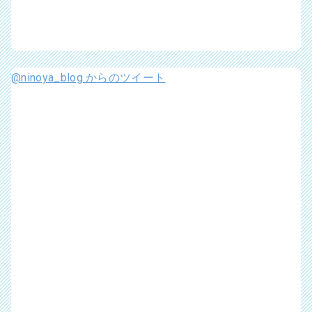
@ninoya_blog からのツイート