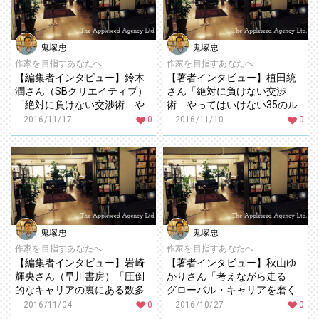
鬼塚忠
鬼塚忠
作家を目指すあなたへ
作家を目指すあなたへ
【編集者インタビュー】鈴木
【著者インタビュー】植田統
潤さん（SBクリエイティブ）
さん「絶対に負けない交渉
「絶対に負けない交渉術 や
術 やってはいけない35のル
ってはいけない35のルール」
ール」
2016/11/17
0
2016/11/10
0
鬼塚忠
鬼塚忠
作家を目指すあなたへ
作家を目指すあなたへ
【編集者インタビュー】岩崎
【著者インタビュー】秋山ゆ
輝央さん（早川書房）「圧倒
かりさん「考えながら走る
的なキャリアの裏にある数多
グローバル・キャリアを磨く
くの失敗談に、きっと共感し
「五つの力」」
2016/11/04
0
2016/10/27
0
てもらえるはず」