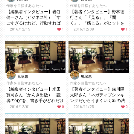
作家を目指すあなたへ
作家を目指すあなたへ
【編集者インタビュー】岩谷
【著者インタビュー】野林徳
健一さん（ビジネス社）「す
行さん「『見る』、『聞
ごすぎるけれど、行動すれば
く』、『感じる』がヒットを
誰でもできるマーケティング
出し続ける秘訣！」
2016/12/15
1
2016/12/08
1
手法が魅力」
鬼塚忠
鬼塚忠
作家を目指すあなたへ
作家を目指すあなたへ
【編集者インタビュー】米田
【著者インタビュー】森川陽
寛司さん（かんき出版）「読
太郎さん「ネガティブシンキ
者の“心”を、書き手がどれだけ
ングだからうまくいく35の法
つかめているかが大切」
則」
2016/12/01
0
2016/11/25
0