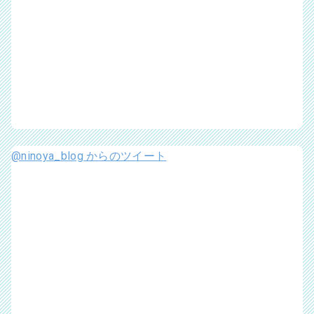
@ninoya_blog からのツイート