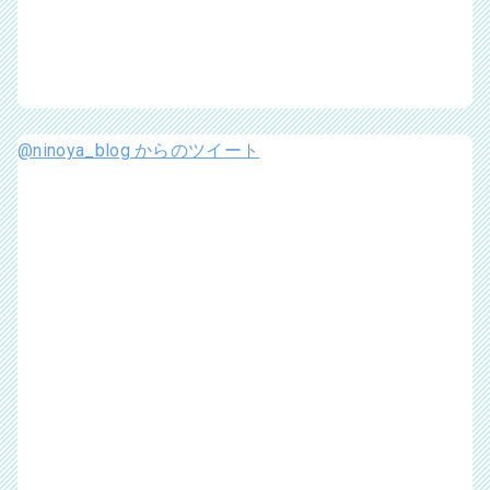
@ninoya_blog からのツイート