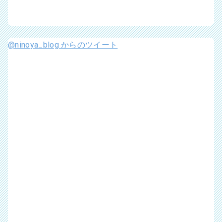
@ninoya_blog からのツイート