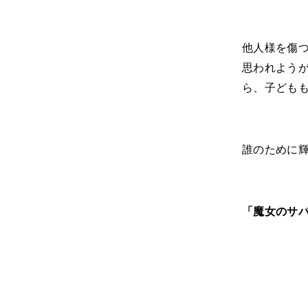
他人様を傷
思われよう
ら、子ども
誰のために
「魔女のサ