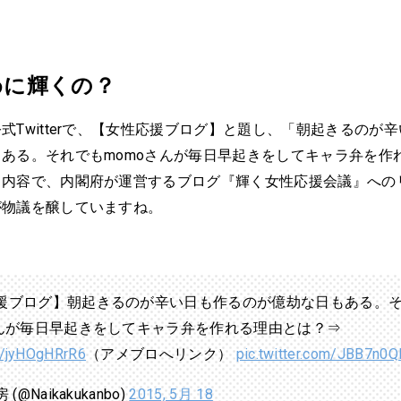
めに輝くの？
式Twitterで、【女性応援ブログ】と題し、「朝起きるのが
ある。それでもmomoさんが毎日早起きをしてキャラ弁を作
う内容で、内閣府が運営するブログ『輝く女性応援会議』への
が物議を醸していますね。
援ブログ】朝起きるのが辛い日も作るのが億劫な日もある。
さんが毎日早起きをしてキャラ弁を作れる理由とは？⇒
co/jyHOgHRrR6
（アメブロへリンク）
pic.twitter.com/JBB7n0
(@Naikakukanbo)
2015, 5月 18