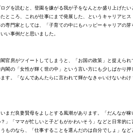
ブログを読むと、登園を嫌がる我が子をなんとか盛り上げたい
めたところ、これが仕事にまで発展した、というキャリアヒス
アの専門家としては、「子育ての中にもハッピーキャリアの芽
」いい事例だと思いました。
内閣官房がツイートしてしまうと、「お国の政策」と捉えられ
倍内閣の「女性が輝く世の中」という言い方にも少しばかり押
います。「なんであんたらに言われて輝かなきゃいけないわけ
、いまだ良妻賢母をよしとする風潮があります。「だんなが稼
の？」「ママが忙しいと子どもがかわいそう」などと日常的に
ようものなら、「仕事することを選んだのは自分でしょ」など