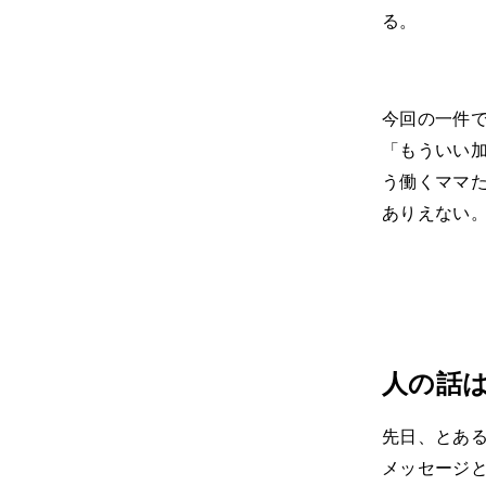
る。
今回の一件
「もういい
う働くママ
ありえない
人の話
先日、とあ
メッセージ