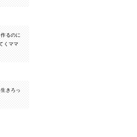
当作るのに
てくママ
て生きろっ