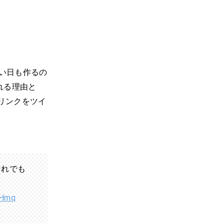
辛い日も作るの
れる理由と
リンクをツイ
それでも
QHmq