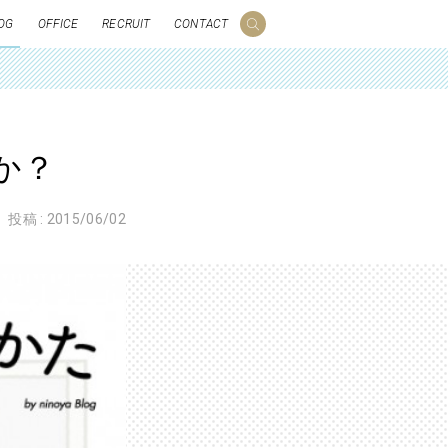
OG
OFFICE
RECRUIT
CONTACT
か？
投稿 :
2015/06/02