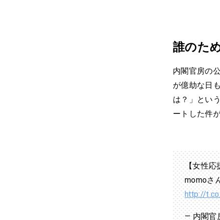
誰のた
内閣官房の公
が億劫な日も
は？」とい
ートした件
【女性応
momo
http://t.
— 内閣官房 