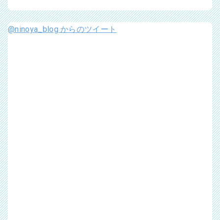
@ninoya_blog からのツイート