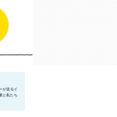
ろーが送るイ
業と私たち