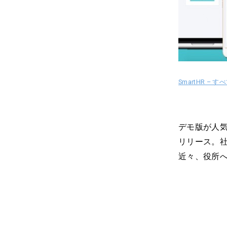
SmartHR –
デモ版が人気
リリース。
近々、役所