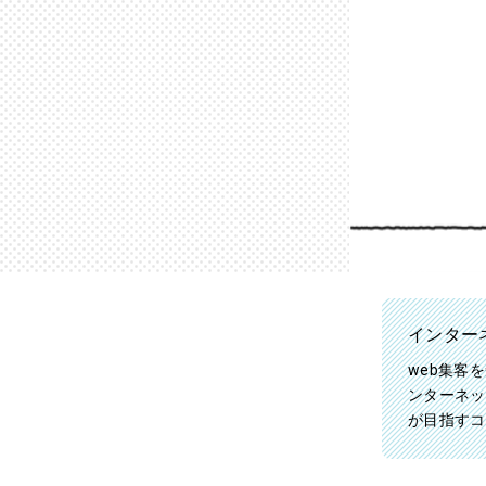
インター
web集客
ンターネッ
が目指すコ