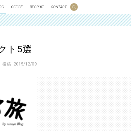
OG
OFFICE
RECRUIT
CONTACT
クト5選
投稿 :
2015/12/09