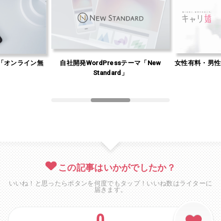
「オンライン無
自社開発WordPressテーマ「New
女性有料・男性
」
Standard」
この記事はいかがでしたか？
いいね！と思ったらボタンを何度でもタップ！いいね数はライターに
届きます。
0