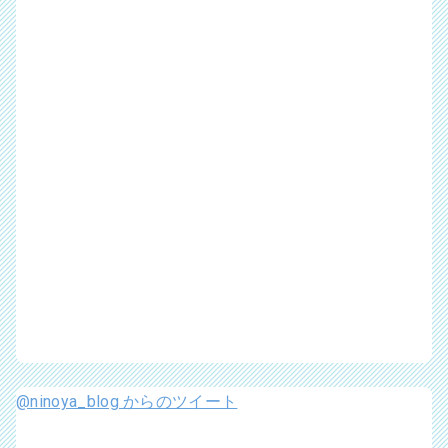
@ninoya_blog からのツイート