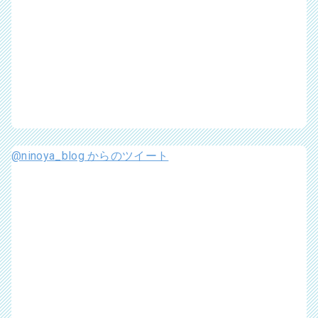
@ninoya_blog からのツイート