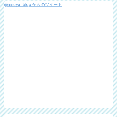
@ninoya_blog からのツイート