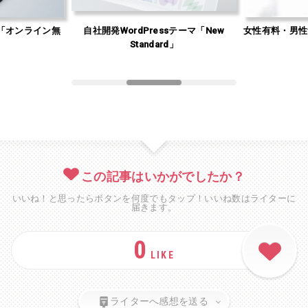
「オンライン無
自社開発WordPressテーマ「New
女性有料・男性
」
Standard」
この記事はいかがでしたか？
いいね！と思ったらボタンを何度でもタップ！いいね数はライターに
届きます。
0
LIKE
ライターへ感想を送る