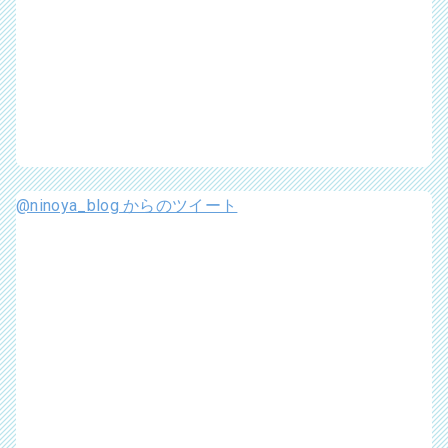
@ninoya_blog からのツイート