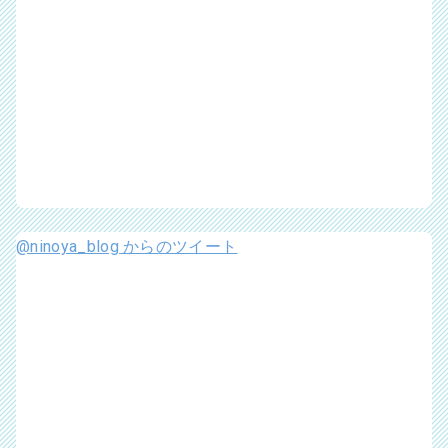
@ninoya_blog からのツイート