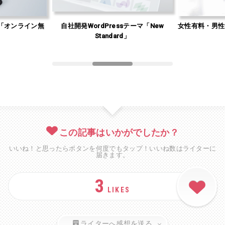
「オンライン無
自社開発WordPressテーマ「New
女性有料・男性
」
Standard」
この記事はいかがでしたか？
いいね！と思ったらボタンを何度でもタップ！いいね数はライターに
届きます。
3
LIKES
ライターへ感想を送る