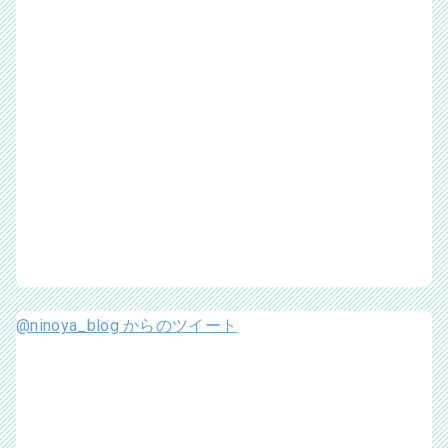
@ninoya_blog からのツイート