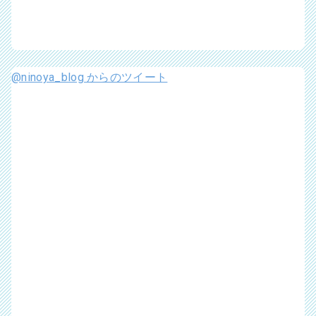
@ninoya_blog からのツイート