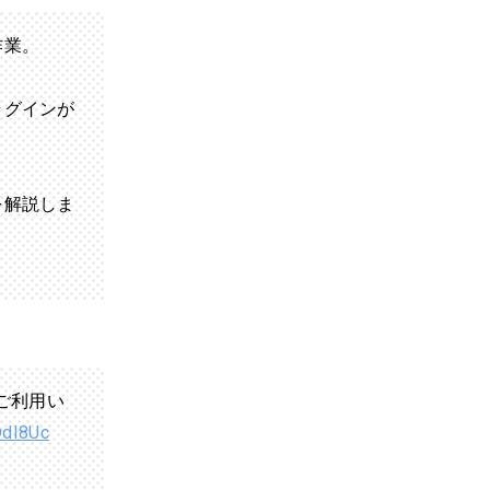
作業。
ラグインが
を解説しま
、ご利用い
DdI8Uc