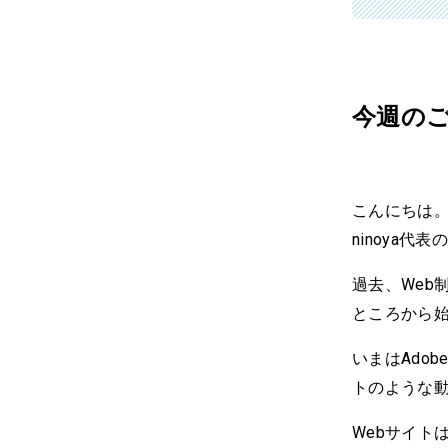
今週の
こんにちは
ninoya代
過去、Web
ところから
いまはAdob
トのような
Webサイト