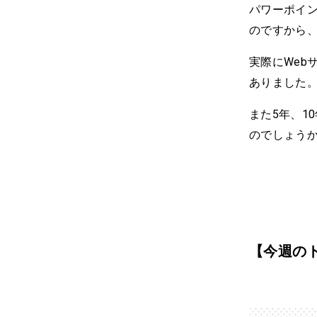
パワーポイン
のですから
実際にWeb
ありました
また5年、1
のでしょう
【今週の