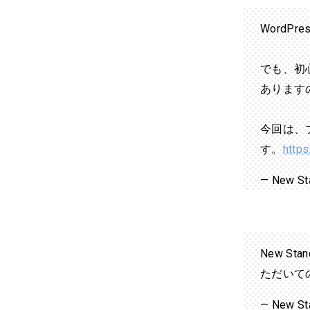
Word
でも、初
あります
今回は、
す。
https
— New S
New S
ただいて
— New S