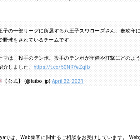
王子の一部リーグに所属する八王子スワローズさん。走攻守
で野球をされているチームです。
ーマは、投手のテンポ。投手のテンポが守備や打撃にどのよ
紹介しました。
https://t.co/50NRYeZqfb
【公式】 (@taibo_jp)
April 22, 2021
noyaでは、Web集客に関するご相談をお受けしています。 We