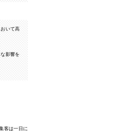
において高
うな影響を
b集客は一日に