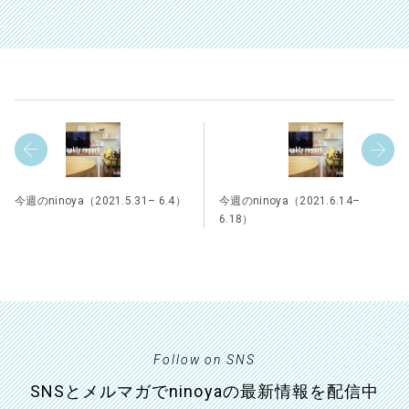
今週のninoya（2021.5.31– 6.4）
今週のninoya（2021.6.14–
6.18）
Follow on SNS
SNSとメルマガでninoyaの最新情報を配信中