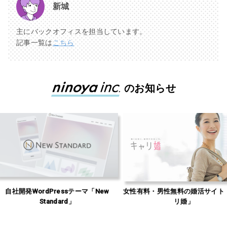
新城
主にバックオフィスを担当しています。
記事一覧は
こちら
のお知らせ
sテーマ「New
女性有料・男性無料の婚活サイト「キャ
Web集客の
d」
リ婚」