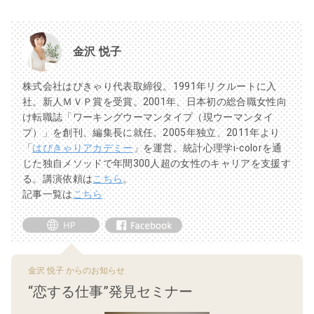
金沢 悦子
株式会社はぴきゃり代表取締役。1991年リクルートに入
社。新人ＭＶＰ賞を受賞。2001年、日本初の総合職女性向
け転職誌「ワーキングウーマンタイプ（現ウーマンタイ
プ）」を創刊、編集長に就任。2005年独立、2011年より
「
はぴきゃりアカデミー
」を運営。統計心理学i-colorを通
じた独自メソッドで年間300人超の女性のキャリアを支援す
る。講演依頼は
こちら
。
記事一覧は
こちら
金沢 悦子 からのお知らせ
“恋する仕事”発見セミナー