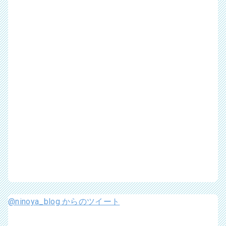
@ninoya_blog からのツイート