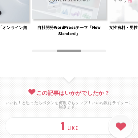
「オンライン無
自社開発WordPressテーマ「New
女性有料・男性
」
Standard」
この記事はいかがでしたか？
いいね！と思ったらボタンを何度でもタップ！いいね数はライターに
届きます。
1
LIKE