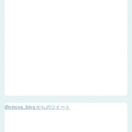
@ninoya_blog からのツイート